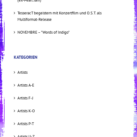
(ex-Pearl Jam)
TesseracT begeistern mit Konzertfilm und O.S.T. als
Multiformat-Release
NOVEMBRE – "Words of Indigo"
KATEGORIEN
Artists
Artists A-E
Artists F-J
Artists K-O
Artists P-T
Artists U-Z