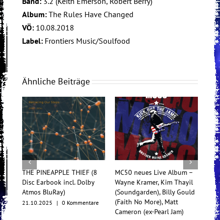
Band:
3.2 (Keith Emerson, Robert Berry)
Album:
The Rules Have Changed
VÖ:
10.08.2018
Label:
Frontiers Music/Soulfood
Ähnliche Beiträge
THE PINEAPPLE THIEF (8
MC50 neues Live Album –
Tess
Disc Earbook incl. Dolby
Wayne Kramer, Kim Thayil
Konz
Atmos BluRay)
(Soundgarden), Billy Gould
Mul
(Faith No More), Matt
21.10.2025
|
0 Kommentare
17.1
Cameron (ex-Pearl Jam)