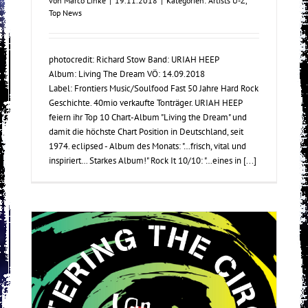
von
Marco Linke
|
19.11.2018
|
Kategorien:
Artists U-Z
,
Top News
photocredit: Richard Stow Band: URIAH HEEP
Album: Living The Dream VÖ: 14.09.2018
Label: Frontiers Music/Soulfood Fast 50 Jahre Hard Rock
Geschichte. 40mio verkaufte Tonträger. URIAH HEEP
feiern ihr Top 10 Chart-Album "Living the Dream" und
damit die höchste Chart Position in Deutschland, seit
1974. eclipsed - Album des Monats: "…frisch, vital und
inspiriert… Starkes Album!" Rock It 10/10: "…eines in [...]