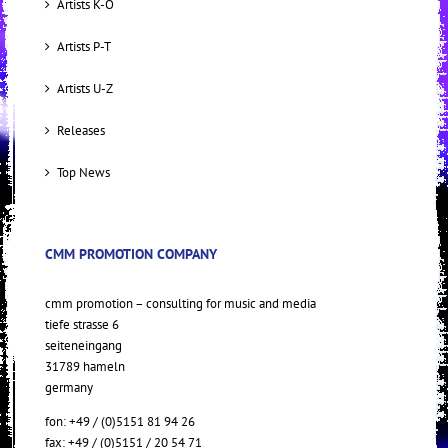
Artists K-O
Artists P-T
Artists U-Z
Releases
Top News
CMM PROMOTION COMPANY
cmm promotion – consulting for music and media
tiefe strasse 6
seiteneingang
31789 hameln
germany
fon: +49 / (0)5151 81 94 26
fax: +49 / (0)5151 / 20 54 71