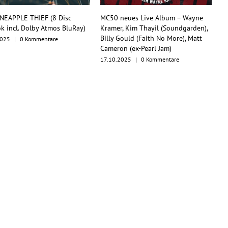
neues Live Album – Wayne
TesseracT begeistern mit
r, Kim Thayil (Soundgarden),
Konzertfilm und O.S.T. als
 Gould (Faith No More), Matt
Multiformat-Release
on (ex-Pearl Jam)
17.10.2025
|
0 Kommentare
.2025
|
0 Kommentare