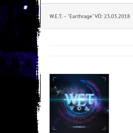
W.E.T. – "Earthrage" VÖ: 23.03.2018
View
Larger
Image