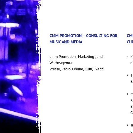
CMM PROMOTION – CONSULTING FOR
CM
MUSIC AND MEDIA
CU
cmm Promotion-, Marketing-, und
M
Werbeagentur
o
Presse, Radio, Online, Club, Event
T
E
M
K
B
C
T
u