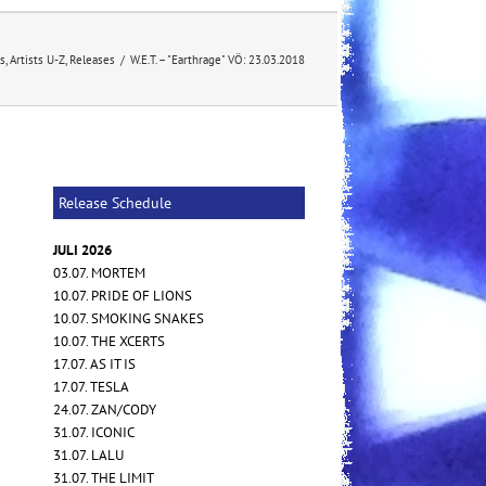
ts
,
Artists U-Z
,
Releases
/
W.E.T. – "Earthrage" VÖ: 23.03.2018
Release Schedule
JULI 2026
03.07. MORTEM
10.07. PRIDE OF LIONS
10.07. SMOKING SNAKES
10.07. THE XCERTS
17.07. AS IT IS
17.07. TESLA
24.07. ZAN/CODY
31.07. ICONIC
31.07. LALU
31.07. THE LIMIT