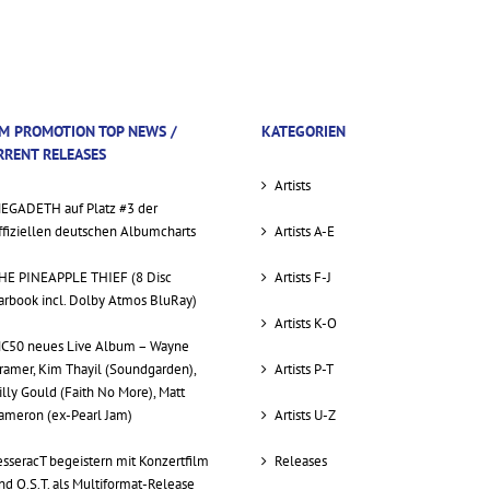
M PROMOTION TOP NEWS /
KATEGORIEN
RRENT RELEASES
Artists
EGADETH auf Platz #3 der
ffiziellen deutschen Albumcharts
Artists A-E
HE PINEAPPLE THIEF (8 Disc
Artists F-J
arbook incl. Dolby Atmos BluRay)
Artists K-O
C50 neues Live Album – Wayne
ramer, Kim Thayil (Soundgarden),
Artists P-T
illy Gould (Faith No More), Matt
ameron (ex-Pearl Jam)
Artists U-Z
esseracT begeistern mit Konzertfilm
Releases
nd O.S.T. als Multiformat-Release