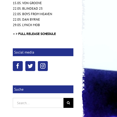
15.05. VON GROOVE
22.05. BLINDEAD 23
NOVEMBRE – "Words of Indigo"
22.05. BOYS FROM HEAVEN
17.10.2025
|
0 Kommentare
22.05. DAN BYRNE
29.05. LYNCH MOB
– > FULL RELEASE SCHEDULE
Social media
Suche
Search
for: