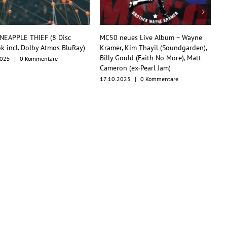
MC50 neues Live Album – Wayne
TesseracT begeistern mit
Kramer, Kim Thayil (Soundgarden),
Konzertfilm und O.S.T. als
Billy Gould (Faith No More), Matt
Multiformat-Release
Cameron (ex-Pearl Jam)
17.10.2025
|
0 Kommentare
17.10.2025
|
0 Kommentare