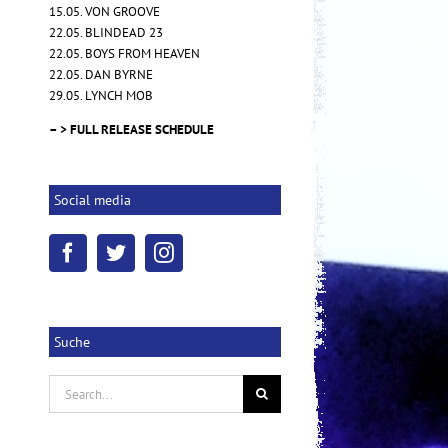
15.05. VON GROOVE
22.05. BLINDEAD 23
22.05. BOYS FROM HEAVEN
NOVEMBRE – "Words of Indigo"
22.05. DAN BYRNE
29.05. LYNCH MOB
17.10.2025
|
0 Kommentare
– > FULL RELEASE SCHEDULE
Social media
Suche
Search
for: