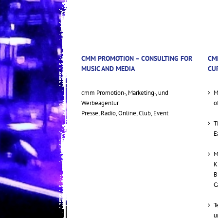
CMM PROMOTION – CONSULTING FOR
CM
MUSIC AND MEDIA
CU
cmm Promotion-, Marketing-, und
M
Werbeagentur
o
Presse, Radio, Online, Club, Event
T
E
M
K
B
C
T
u