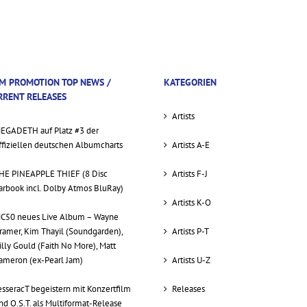
M PROMOTION TOP NEWS /
KATEGORIEN
RRENT RELEASES
Artists
EGADETH auf Platz #3 der
ffiziellen deutschen Albumcharts
Artists A-E
HE PINEAPPLE THIEF (8 Disc
Artists F-J
arbook incl. Dolby Atmos BluRay)
Artists K-O
C50 neues Live Album – Wayne
ramer, Kim Thayil (Soundgarden),
Artists P-T
illy Gould (Faith No More), Matt
ameron (ex-Pearl Jam)
Artists U-Z
esseracT begeistern mit Konzertfilm
Releases
nd O.S.T. als Multiformat-Release