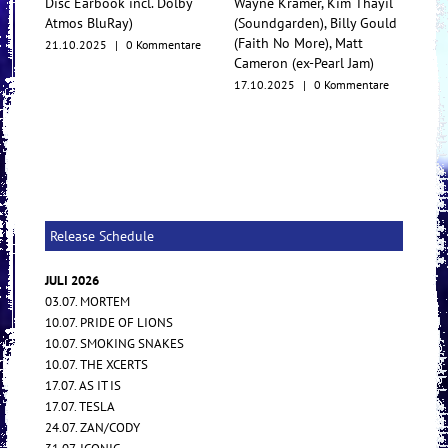
Disc Earbook incl. Dolby
Wayne Kramer, Kim Thayil
Konz
Atmos BluRay)
(Soundgarden), Billy Gould
Mul
(Faith No More), Matt
21.10.2025
|
0 Kommentare
17.1
Cameron (ex-Pearl Jam)
17.10.2025
|
0 Kommentare
Release Schedule
JULI 2026
03.07. MORTEM
10.07. PRIDE OF LIONS
10.07. SMOKING SNAKES
10.07. THE XCERTS
17.07. AS IT IS
17.07. TESLA
24.07. ZAN/CODY