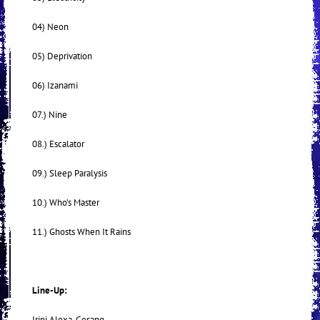
04) Neon
05) Deprivation
06) Izanami
07.) Nine
08.) Escalator
09.) Sleep Paralysis
10.) Who’s Master
11.) Ghosts When It Rains
Line-Up:
Irini Alexa, Gesang