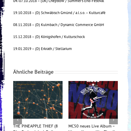
04.-07.10.2018 – (UK) Chepstow / Summer’s End-Festival
19.10.2018 – (D) Schwäbisch Gmünd / a.l.s.o. – Kulturcafé
08.11.2018 – (D) Kulmbach / Dynamic Commerce GmbH
15.12.2018 – (D) Königshofen / Kulturschock
19.01.2019 – (D) Erkrath / Stellarium
Ähnliche Beiträge
THE PINEAPPLE THIEF (8
MC50 neues Live Album –
Tess