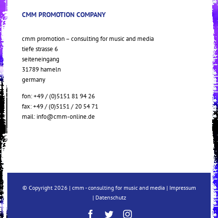
CMM PROMOTION COMPANY
cmm promotion – consulting for music and media
tiefe strasse 6
seiteneingang
31789 hameln
germany
fon: +49 / (0)5151 81 94 26
fax: +49 / (0)5151 / 20 54 71
mail:
info@cmm-online.de
© Copyright
2026 | cmm - consulting for music and media |
Impressum
|
Datenschutz
Facebook
Twitter
Instagram