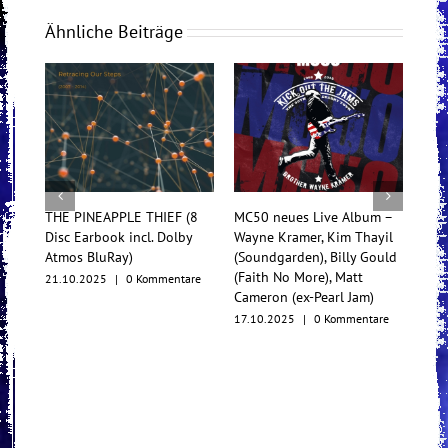
Ähnliche Beiträge
THE PINEAPPLE THIEF (8
MC50 neues Live Album –
Tess
Disc Earbook incl. Dolby
Wayne Kramer, Kim Thayil
Konz
Atmos BluRay)
(Soundgarden), Billy Gould
Mul
(Faith No More), Matt
21.10.2025
|
0 Kommentare
17.1
Cameron (ex-Pearl Jam)
17.10.2025
|
0 Kommentare