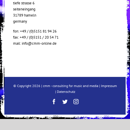
tiefe strasse 6
seiteneingang
31789 hameln
germany
fon: +49 / (0)5151 81 94 26
fax: +49 / (0)5151 / 20 54 71
mail:
info@cmm-online.de
© Copyright
2026 | cmm - consulting for music and media |
Impressum
|
Datenschutz
Facebook
Twitter
Instagram