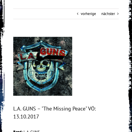
vorherige
nächster
View
Larger
Image
L.A. GUNS – "The Missing Peace" VÖ:
13.10.2017
Band:
L.A. GUNS