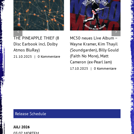
THE PINEAPPLE THIEF (8
MC50 neues Live Album –
Tess
Disc Earbook incl. Dolby
Wayne Kramer, Kim Thayil
Konz
Atmos BluRay)
(Soundgarden), Billy Gould
Mul
(Faith No More), Matt
21.10.2025
|
0 Kommentare
17.1
Cameron (ex-Pearl Jam)
17.10.2025
|
0 Kommentare
Release Schedule
JULI 2026
03.07. MORTEM