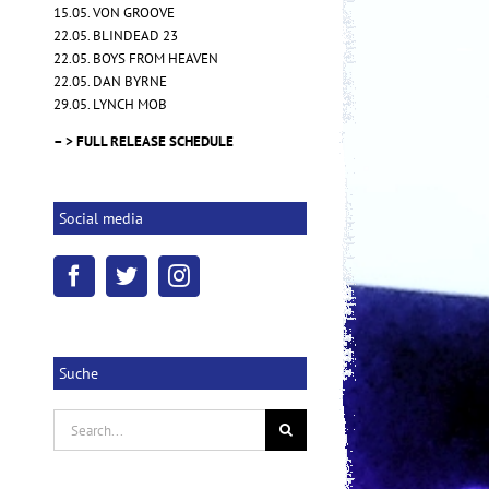
15.05. VON GROOVE
22.05. BLINDEAD 23
22.05. BOYS FROM HEAVEN
22.05. DAN BYRNE
29.05. LYNCH MOB
NOVEMBRE – "Words of Indigo"
17.10.2025
|
0 Kommentare
– > FULL RELEASE SCHEDULE
Social media
Suche
Search
for: