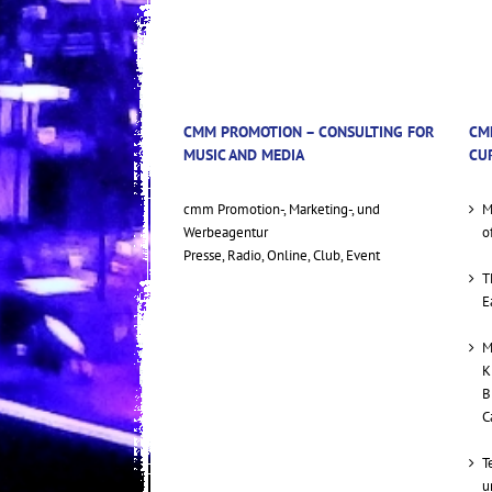
CMM PROMOTION – CONSULTING FOR
CM
MUSIC AND MEDIA
CU
cmm Promotion-, Marketing-, und
M
Werbeagentur
o
Presse, Radio, Online, Club, Event
T
E
M
K
B
C
T
u