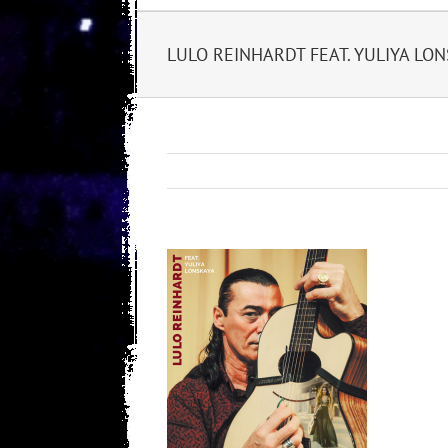
LULO REINHARDT FEAT. YULIYA LONS
View
Larger
Image