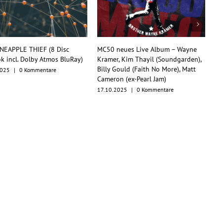
 neues Live Album – Wayne
TesseracT begeistern mit
r, Kim Thayil (Soundgarden),
Konzertfilm und O.S.T. als
 Gould (Faith No More), Matt
Multiformat-Release
on (ex-Pearl Jam)
17.10.2025
|
0 Kommentare
.2025
|
0 Kommentare