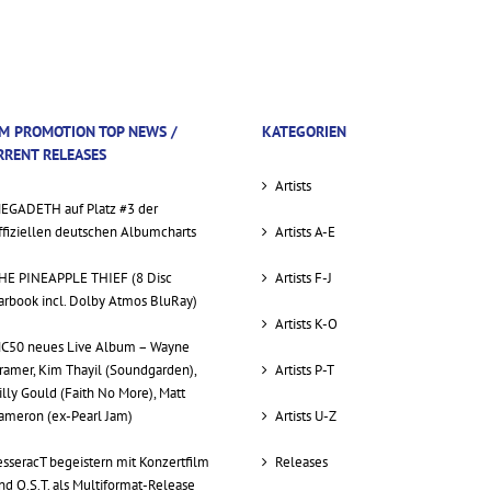
M PROMOTION TOP NEWS /
KATEGORIEN
RRENT RELEASES
Artists
EGADETH auf Platz #3 der
ffiziellen deutschen Albumcharts
Artists A-E
HE PINEAPPLE THIEF (8 Disc
Artists F-J
arbook incl. Dolby Atmos BluRay)
Artists K-O
C50 neues Live Album – Wayne
ramer, Kim Thayil (Soundgarden),
Artists P-T
illy Gould (Faith No More), Matt
ameron (ex-Pearl Jam)
Artists U-Z
esseracT begeistern mit Konzertfilm
Releases
nd O.S.T. als Multiformat-Release