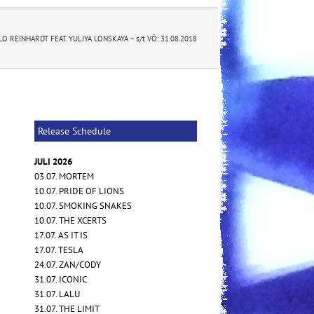
LO REINHARDT FEAT. YULIYA LONSKAYA – s/t VÖ: 31.08.2018
Release Schedule
JULI 2026
03.07. MORTEM
10.07. PRIDE OF LIONS
10.07. SMOKING SNAKES
10.07. THE XCERTS
17.07. AS IT IS
17.07. TESLA
24.07. ZAN/CODY
31.07. ICONIC
31.07. LALU
31.07. THE LIMIT