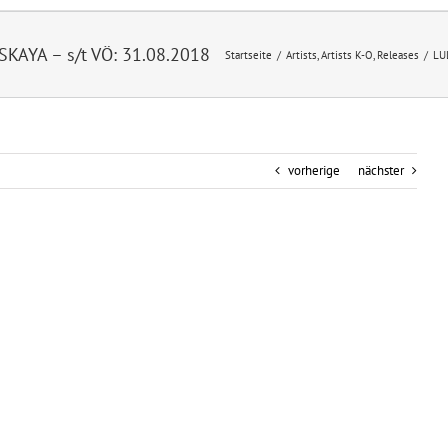
KAYA – s/t VÖ: 31.08.2018
Startseite
/
Artists
,
Artists K-O
,
Releases
/
LU
vorherige
nächster