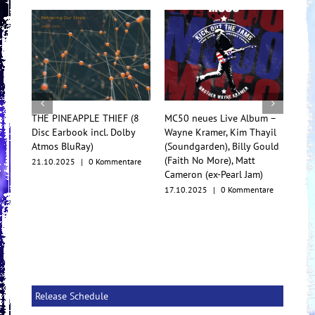
THE PINEAPPLE THIEF (8
MC50 neues Live Album –
TesseracT b
Disc Earbook incl. Dolby
Wayne Kramer, Kim Thayil
Konzertfilm
Atmos BluRay)
(Soundgarden), Billy Gould
Multiforma
(Faith No More), Matt
21.10.2025
|
0 Kommentare
17.10.2025
Cameron (ex-Pearl Jam)
17.10.2025
|
0 Kommentare
Release Schedule