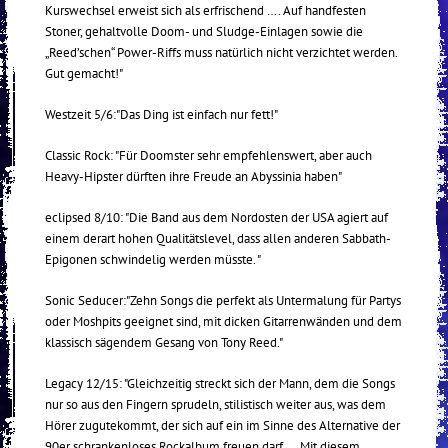
Kurswechsel erweist sich als erfrischend …. Auf handfesten
Stoner, gehaltvolle Doom- und Sludge-Einlagen sowie die
„Reed’schen“ Power-Riffs muss natürlich nicht verzichtet werden.
Gut gemacht!"
Westzeit 5/6:"Das Ding ist einfach nur fett!"
Classic Rock: "Für Doomster sehr empfehlenswert, aber auch
Heavy-Hipster dürften ihre Freude an Abyssinia haben"
eclipsed 8/10: "Die Band aus dem Nordosten der USA agiert auf
einem derart hohen Qualitätslevel, dass allen anderen Sabbath-
Epigonen schwindelig werden müsste. "
Sonic Seducer:"Zehn Songs die perfekt als Untermalung für Partys
oder Moshpits geeignet sind, mit dicken Gitarrenwänden und dem
klassisch sägendem Gesang von Tony Reed."
Legacy 12/15: "Gleichzeitig streckt sich der Mann, dem die Songs
nur so aus den Fingern sprudeln, stilistisch weiter aus, was dem
Hörer zugutekommt, der sich auf ein im Sinne des Alternative der
90er schrankenloses Rockalbum freuen darf. … Mit diesem