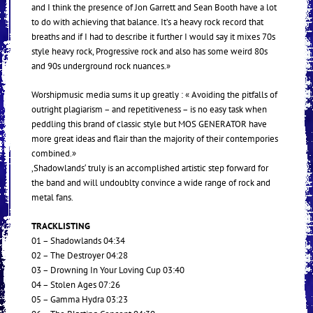
and I think the presence of Jon Garrett and Sean Booth have a lot
to do with achieving that balance. It’s a heavy rock record that
breaths and if I had to describe it further I would say it mixes 70s
style heavy rock, Progressive rock and also has some weird 80s
and 90s underground rock nuances.»
Worshipmusic media sums it up greatly : « Avoiding the pitfalls of
outright plagiarism – and repetitiveness – is no easy task when
peddling this brand of classic style but MOS GENERATOR have
more great ideas and flair than the majority of their contempories
combined.»
‚Shadowlands‘ truly is an accomplished artistic step forward for
the band and will undoublty convince a wide range of rock and
metal fans.
TRACKLISTING
01 – Shadowlands 04:34
02 – The Destroyer 04:28
03 – Drowning In Your Loving Cup 03:40
04 – Stolen Ages 07:26
05 – Gamma Hydra 03:23