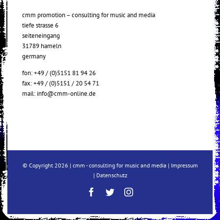
cmm promotion – consulting for music and media
tiefe strasse 6
seiteneingang
31789 hameln
germany
fon: +49 / (0)5151 81 94 26
fax: +49 / (0)5151 / 20 54 71
mail:
info@cmm-online.de
© Copyright
2026 | cmm - consulting for music and media |
Impressum
|
Datenschutz
Facebook
Twitter
Instagram