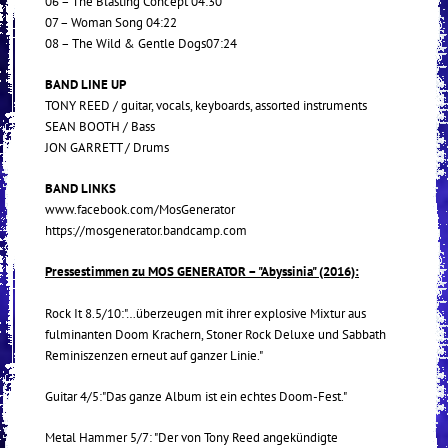
06 – The Blasting Concept 04:30
07 – Woman Song 04:22
08 – The Wild & Gentle Dogs07:24
BAND LINE UP
TONY REED / guitar, vocals, keyboards, assorted instruments
SEAN BOOTH / Bass
JON GARRETT / Drums
BAND LINKS
www.facebook.com/MosGenerator
https://mosgenerator.bandcamp.com
Pressestimmen zu MOS GENERATOR – "Abyssinia" (2016):
Rock It 8.5/10:"…überzeugen mit ihrer explosive Mixtur aus
fulminanten Doom Krachern, Stoner Rock Deluxe und Sabbath
Reminiszenzen erneut auf ganzer Linie."
Guitar 4/5:"Das ganze Album ist ein echtes Doom-Fest."
Metal Hammer 5/7: "Der von Tony Reed angekündigte