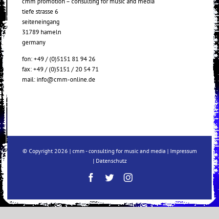
cmm promotion – consulting for music and media
tiefe strasse 6
seiteneingang
31789 hameln
germany
fon: +49 / (0)5151 81 94 26
fax: +49 / (0)5151 / 20 54 71
mail:
info@cmm-online.de
© Copyright
2026 | cmm - consulting for music and media |
Impressum
|
Datenschutz
Facebook
Twitter
Instagram