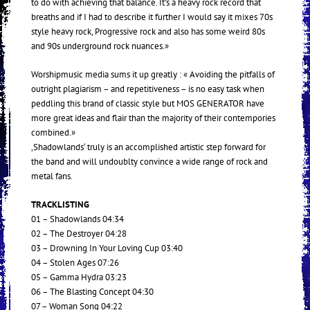
to do with achieving that balance. It’s a heavy rock record that
breaths and if I had to describe it further I would say it mixes 70s
style heavy rock, Progressive rock and also has some weird 80s
and 90s underground rock nuances.»
Worshipmusic media sums it up greatly : « Avoiding the pitfalls of
outright plagiarism – and repetitiveness – is no easy task when
peddling this brand of classic style but MOS GENERATOR have
more great ideas and flair than the majority of their contempories
combined.»
‚Shadowlands‘ truly is an accomplished artistic step forward for
the band and will undoublty convince a wide range of rock and
metal fans.
TRACKLISTING
01 – Shadowlands 04:34
02 – The Destroyer 04:28
03 – Drowning In Your Loving Cup 03:40
04 – Stolen Ages 07:26
05 – Gamma Hydra 03:23
06 – The Blasting Concept 04:30
07 – Woman Song 04:22