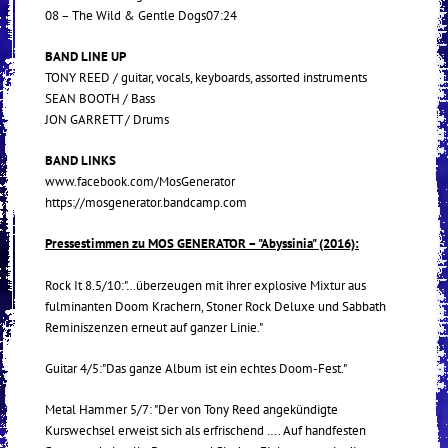
08 – The Wild & Gentle Dogs07:24
BAND LINE UP
TONY REED / guitar, vocals, keyboards, assorted instruments
SEAN BOOTH / Bass
JON GARRETT / Drums
BAND LINKS
www.facebook.com/MosGenerator
https://mosgenerator.bandcamp.com
Pressestimmen zu MOS GENERATOR – "Abyssinia" (2016):
Rock It 8.5/10:"…überzeugen mit ihrer explosive Mixtur aus
fulminanten Doom Krachern, Stoner Rock Deluxe und Sabbath
Reminiszenzen erneut auf ganzer Linie."
Guitar 4/5:"Das ganze Album ist ein echtes Doom-Fest."
Metal Hammer 5/7: "Der von Tony Reed angekündigte
Kurswechsel erweist sich als erfrischend …. Auf handfesten