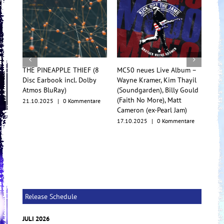
THE PINEAPPLE THIEF (8
MC50 neues Live Album –
TesseracT
Disc Earbook incl. Dolby
Wayne Kramer, Kim Thayil
Konzertfil
Atmos BluRay)
(Soundgarden), Billy Gould
Multiform
(Faith No More), Matt
21.10.2025
|
0 Kommentare
17.10.202
Cameron (ex-Pearl Jam)
17.10.2025
|
0 Kommentare
Release Schedule
JULI 2026