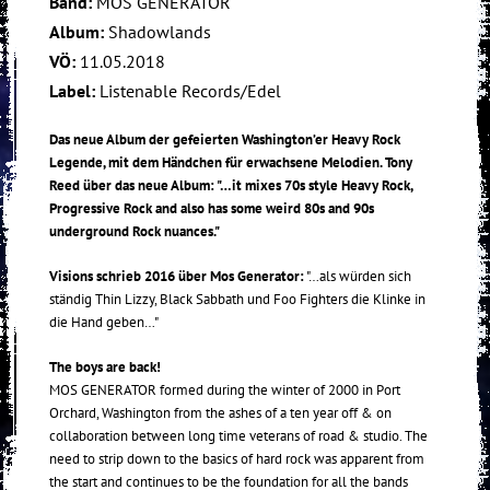
Band:
MOS GENERATOR
Album:
Shadowlands
VÖ:
11.05.2018
Label:
Listenable Records/Edel
Das neue Album der gefeierten Washington’er Heavy Rock
Legende, mit dem Händchen für erwachsene Melodien. Tony
Reed über das neue Album: "…it mixes 70s style Heavy Rock,
Progressive Rock and also has some weird 80s and 90s
underground Rock nuances."
Visions schrieb 2016 über Mos Generator:
"…als würden sich
ständig Thin Lizzy, Black Sabbath und Foo Fighters die Klinke in
die Hand geben…"
The boys are back!
MOS GENERATOR formed during the winter of 2000 in Port
Orchard, Washington from the ashes of a ten year off & on
collaboration between long time veterans of road & studio. The
need to strip down to the basics of hard rock was apparent from
the start and continues to be the foundation for all the bands