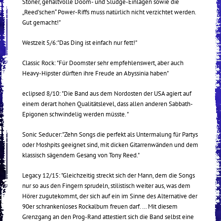
Stoner, gehaltvolle Doom- und Sludge-Einlagen sowie die
„Reed’schen“ Power-Riffs muss natürlich nicht verzichtet werden.
Gut gemacht!"
Westzeit 5/6:"Das Ding ist einfach nur fett!"
Classic Rock: "Für Doomster sehr empfehlenswert, aber auch
Heavy-Hipster dürften ihre Freude an Abyssinia haben"
eclipsed 8/10: "Die Band aus dem Nordosten der USA agiert auf
einem derart hohen Qualitätslevel, dass allen anderen Sabbath-
Epigonen schwindelig werden müsste. "
Sonic Seducer:"Zehn Songs die perfekt als Untermalung für Partys
oder Moshpits geeignet sind, mit dicken Gitarrenwänden und dem
klassisch sägendem Gesang von Tony Reed."
Legacy 12/15: "Gleichzeitig streckt sich der Mann, dem die Songs
nur so aus den Fingern sprudeln, stilistisch weiter aus, was dem
Hörer zugutekommt, der sich auf ein im Sinne des Alternative der
90er schrankenloses Rockalbum freuen darf. … Mit diesem
Grenzgang an den Prog-Rand attestiert sich die Band selbst eine