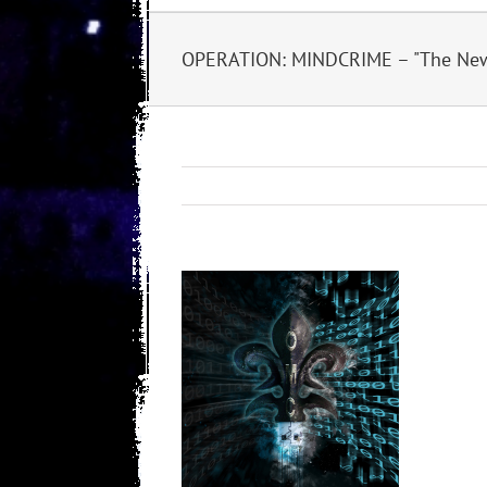
OPERATION: MINDCRIME – "The New 
View
Larger
Image