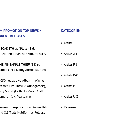
M PROMOTION TOP NEWS /
KATEGORIEN
RRENT RELEASES
Artists
EGADETH auf Platz #3 der
ffiziellen deutschen Albumcharts
Artists A-E
HE PINEAPPLE THIEF (8 Disc
Artists F-J
arbook incl. Dolby Atmos BluRay)
Artists K-O
C50 neues Live Album – Wayne
ramer, Kim Thayil (Soundgarden),
Artists P-T
illy Gould (Faith No More), Matt
ameron (ex-Pearl Jam)
Artists U-Z
esseracT begeistern mit Konzertfilm
Releases
nd O.S.T. als Multiformat-Release