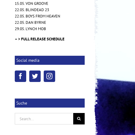
15.05. VON GROOVE
22.05. BLINDEAD 23
22.05. BOYS FROM HEAVEN
22.05. DAN BYRNE
NOVEMBRE – "Words of Indigo"
29.05. LYNCH MOB
17.10.2025
|
0 Kommentare
– > FULL RELEASE SCHEDULE
Social media
Suche
Search
for: