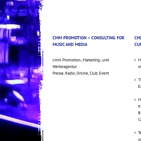
CMM PROMOTION – CONSULTING FOR
CM
MUSIC AND MEDIA
CU
cmm Promotion-, Marketing-, und
M
Werbeagentur
o
Presse, Radio, Online, Club, Event
T
E
M
K
B
C
T
u