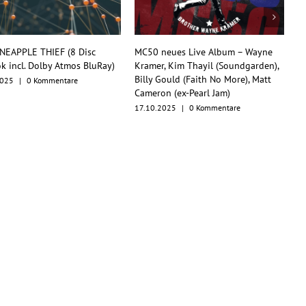
0 neues Live Album – Wayne
TesseracT begeistern mit
er, Kim Thayil (Soundgarden),
Konzertfilm und O.S.T. als
y Gould (Faith No More), Matt
Multiformat-Release
ron (ex-Pearl Jam)
17.10.2025
|
0 Kommentare
0.2025
|
0 Kommentare