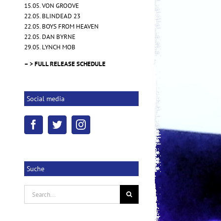
15.05. VON GROOVE
22.05. BLINDEAD 23
22.05. BOYS FROM HEAVEN
22.05. DAN BYRNE
NOVEMBRE – "Words of Indigo"
29.05. LYNCH MOB
17.10.2025
|
0 Kommentare
– > FULL RELEASE SCHEDULE
Social media
Suche
Search
for: