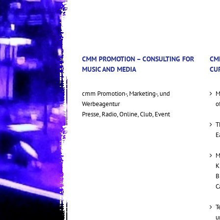
CMM PROMOTION – CONSULTING FOR
CM
MUSIC AND MEDIA
CU
cmm Promotion-, Marketing-, und
M
Werbeagentur
o
Presse, Radio, Online, Club, Event
T
E
M
K
B
C
T
u