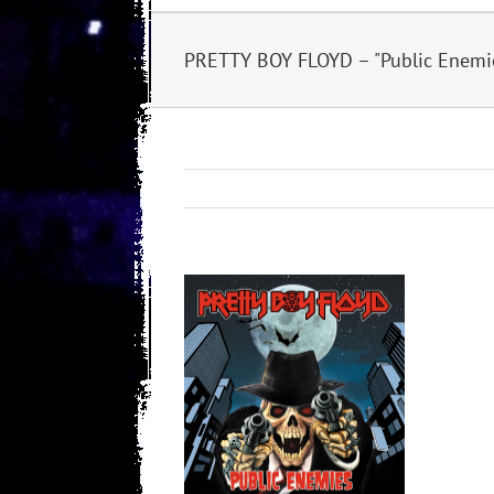
PRETTY BOY FLOYD – "Public Enemie
View
Larger
Image