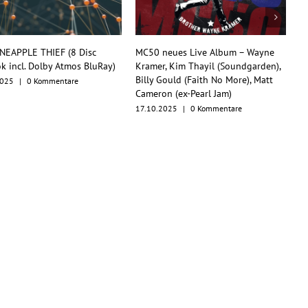
 neues Live Album – Wayne
TesseracT begeistern mit
r, Kim Thayil (Soundgarden),
Konzertfilm und O.S.T. als
 Gould (Faith No More), Matt
Multiformat-Release
on (ex-Pearl Jam)
17.10.2025
|
0 Kommentare
.2025
|
0 Kommentare