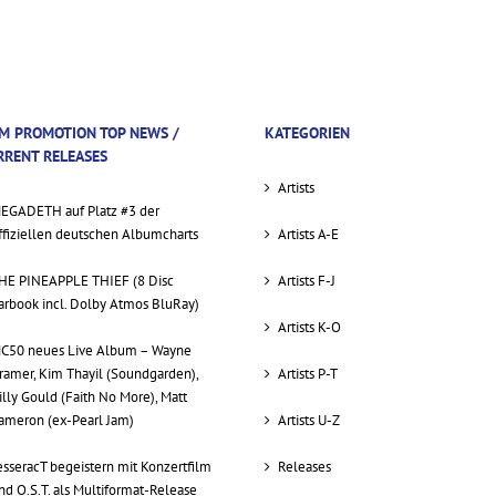
M PROMOTION TOP NEWS /
KATEGORIEN
RRENT RELEASES
Artists
EGADETH auf Platz #3 der
ffiziellen deutschen Albumcharts
Artists A-E
HE PINEAPPLE THIEF (8 Disc
Artists F-J
arbook incl. Dolby Atmos BluRay)
Artists K-O
C50 neues Live Album – Wayne
ramer, Kim Thayil (Soundgarden),
Artists P-T
illy Gould (Faith No More), Matt
ameron (ex-Pearl Jam)
Artists U-Z
esseracT begeistern mit Konzertfilm
Releases
nd O.S.T. als Multiformat-Release