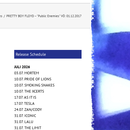
es
/
PRETTY BOY FLOYD – "Public Enemies" VÖ: 01.12.2017
Release Schedule
JULI 2026
03.07. MORTEM
10.07. PRIDE OF LIONS
10.07. SMOKING SNAKES
10.07. THE XCERTS
17.07. AS IT IS
17.07. TESLA
24.07. ZAN/CODY
31.07. ICONIC
31.07. LALU
31.07. THE LIMIT