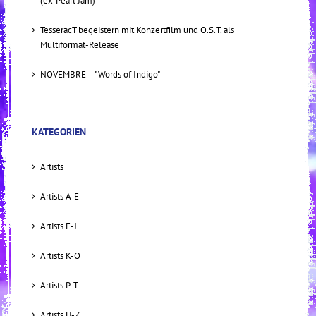
(ex-Pearl Jam)
TesseracT begeistern mit Konzertfilm und O.S.T. als
Multiformat-Release
NOVEMBRE – "Words of Indigo"
KATEGORIEN
Artists
Artists A-E
Artists F-J
Artists K-O
Artists P-T
Artists U-Z