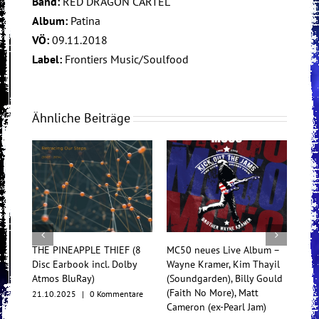
Band:
RED DRAGON CARTEL
Album:
Patina
VÖ:
09.11.2018
Label:
Frontiers Music/Soulfood
Ähnliche Beiträge
THE PINEAPPLE THIEF (8
MC50 neues Live Album –
Tess
Disc Earbook incl. Dolby
Wayne Kramer, Kim Thayil
Konz
Atmos BluRay)
(Soundgarden), Billy Gould
Mul
(Faith No More), Matt
21.10.2025
|
0 Kommentare
17.1
Cameron (ex-Pearl Jam)