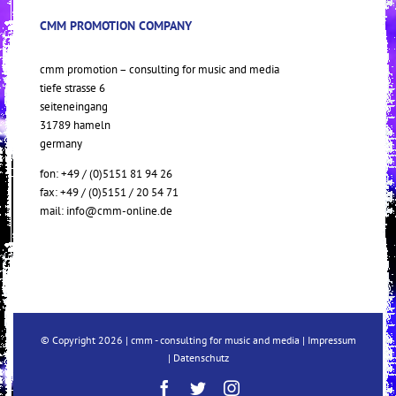
CMM PROMOTION COMPANY
cmm promotion – consulting for music and media
tiefe strasse 6
seiteneingang
31789 hameln
germany
fon: +49 / (0)5151 81 94 26
fax: +49 / (0)5151 / 20 54 71
mail:
info@cmm-online.de
© Copyright
2026 | cmm - consulting for music and media |
Impressum
|
Datenschutz
Facebook
Twitter
Instagram