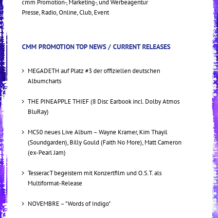
cmm Promotion-, Marketing-, und Werbeagentur
Presse, Radio, Online, Club, Event
CMM PROMOTION TOP NEWS / CURRENT RELEASES
MEGADETH auf Platz #3 der offiziellen deutschen
Albumcharts
THE PINEAPPLE THIEF (8 Disc Earbook incl. Dolby Atmos
BluRay)
MC50 neues Live Album – Wayne Kramer, Kim Thayil
(Soundgarden), Billy Gould (Faith No More), Matt Cameron
(ex-Pearl Jam)
TesseracT begeistern mit Konzertfilm und O.S.T. als
Multiformat-Release
NOVEMBRE – "Words of Indigo"