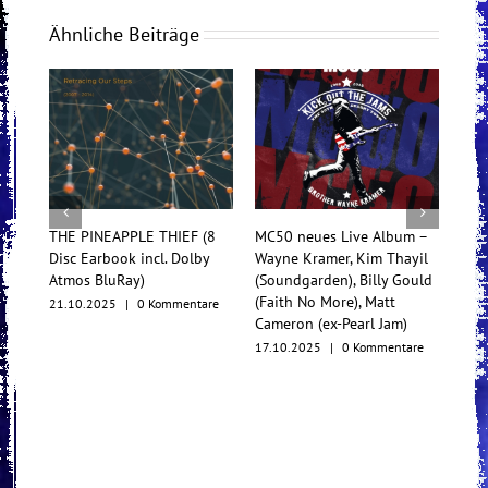
Ähnliche Beiträge
THE PINEAPPLE THIEF (8
MC50 neues Live Album –
Tess
Disc Earbook incl. Dolby
Wayne Kramer, Kim Thayil
Konz
Atmos BluRay)
(Soundgarden), Billy Gould
Mul
(Faith No More), Matt
21.10.2025
|
0 Kommentare
17.1
Cameron (ex-Pearl Jam)
17.10.2025
|
0 Kommentare