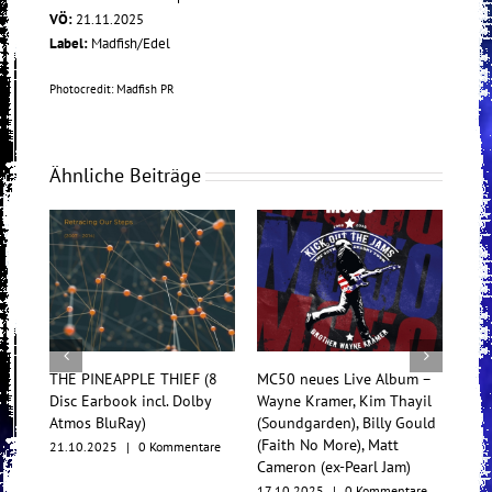
VÖ:
21.11.2025
Label:
Madfish/Edel
Photocredit: Madfish PR
Ähnliche Beiträge
THE PINEAPPLE THIEF (8
MC50 neues Live Album –
Tess
Disc Earbook incl. Dolby
Wayne Kramer, Kim Thayil
Konz
Atmos BluRay)
(Soundgarden), Billy Gould
Mul
(Faith No More), Matt
21.10.2025
|
0 Kommentare
17.1
Cameron (ex-Pearl Jam)
17.10.2025
|
0 Kommentare