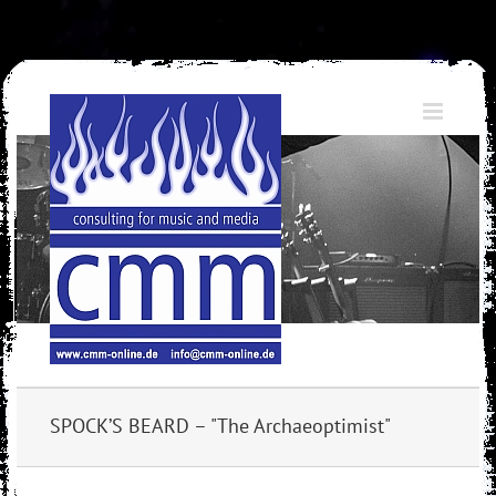
Skip
to
content
SPOCK’S BEARD – "The Archaeoptimist"