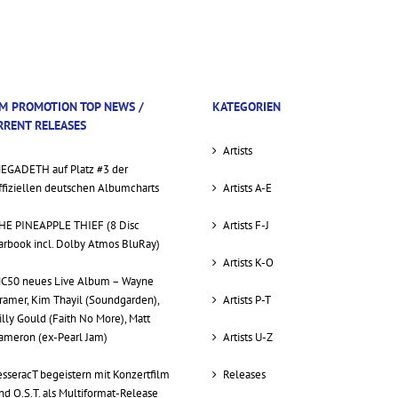
M PROMOTION TOP NEWS /
KATEGORIEN
RRENT RELEASES
Artists
EGADETH auf Platz #3 der
ffiziellen deutschen Albumcharts
Artists A-E
HE PINEAPPLE THIEF (8 Disc
Artists F-J
arbook incl. Dolby Atmos BluRay)
Artists K-O
C50 neues Live Album – Wayne
ramer, Kim Thayil (Soundgarden),
Artists P-T
illy Gould (Faith No More), Matt
ameron (ex-Pearl Jam)
Artists U-Z
esseracT begeistern mit Konzertfilm
Releases
nd O.S.T. als Multiformat-Release