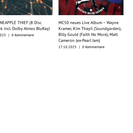
0 neues Live Album – Wayne
TesseracT begeistern mit
mer, Kim Thayil (Soundgarden),
Konzertfilm und O.S.T. als
ly Gould (Faith No More), Matt
Multiformat-Release
eron (ex-Pearl Jam)
17.10.2025
|
0 Kommentare
10.2025
|
0 Kommentare