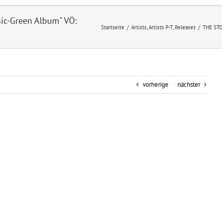
sic-Green Album" VÖ:
Startseite
/
Artists
,
Artists P-T
,
Releases
/
THE STO
vorherige
nächster