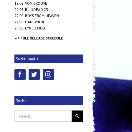
15.05. VON GROOVE
22.05. BLINDEAD 23
22.05. BOYS FROM HEAVEN
22.05. DAN BYRNE
NOVEMBRE – "Words of Indigo"
29.05. LYNCH MOB
17.10.2025
|
0 Kommentare
– > FULL RELEASE SCHEDULE
Social media
Suche
Search
for: