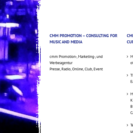
CMM PROMOTION – CONSULTING FOR
CM
MUSIC AND MEDIA
CU
cmm Promotion-, Marketing-, und
M
Werbeagentur
o
Presse, Radio, Online, Club, Event
T
E
M
K
B
C
T
u