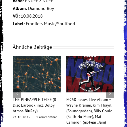
Band:
ENUFF Z’NUFF
Album:
Diamond Boy
VÖ:
10.08.2018
Label:
Frontiers Music/Soulfood
Ähnliche Beiträge
THE PINEAPPLE THIEF (8
MC50 neues Live Album –
Tess
Disc Earbook incl. Dolby
Wayne Kramer, Kim Thayil
Konz
Atmos BluRay)
(Soundgarden), Billy Gould
Mul
(Faith No More), Matt
21.10.2025
|
0 Kommentare
17.1
Cameron (ex-Pearl Jam)