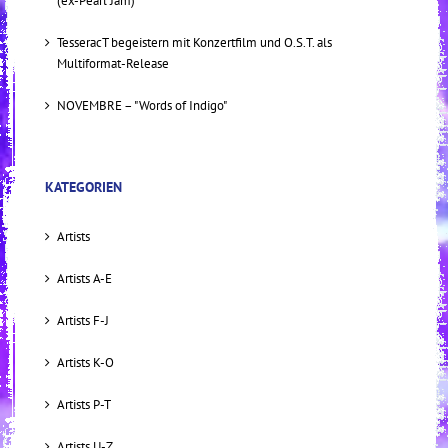
(ex-Pearl Jam)
TesseracT begeistern mit Konzertfilm und O.S.T. als
Multiformat-Release
NOVEMBRE – "Words of Indigo"
KATEGORIEN
Artists
Artists A-E
Artists F-J
Artists K-O
Artists P-T
Artists U-Z