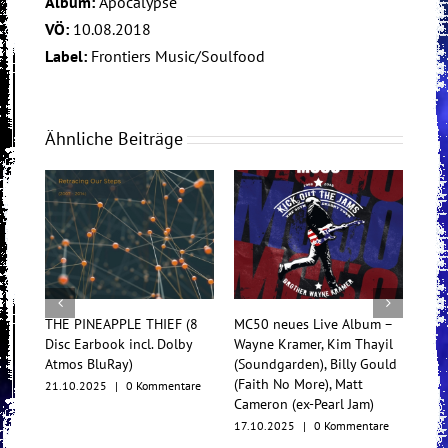
Album:
Apocalypse
VÖ:
10.08.2018
Label:
Frontiers Music/Soulfood
Ähnliche Beiträge
THE PINEAPPLE THIEF (8
MC50 neues Live Album –
Tess
Disc Earbook incl. Dolby
Wayne Kramer, Kim Thayil
Konz
Atmos BluRay)
(Soundgarden), Billy Gould
Mul
(Faith No More), Matt
21.10.2025
|
0 Kommentare
17.1
Cameron (ex-Pearl Jam)
17.10.2025
|
0 Kommentare