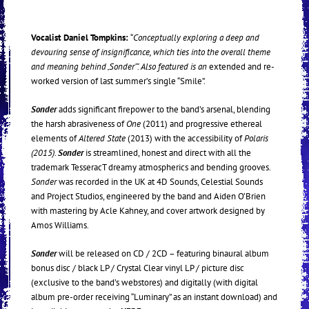
Vocalist Daniel Tompkins:
“
Conceptually exploring a deep and
devouring sense of insignificance, which ties into the overall theme
and meaning behind ‚Sonder’”. Also featured is an
extended and re-
worked version of last summer’s single “Smile”.
Sonder
adds significant firepower to the band’s arsenal, blending
the harsh abrasiveness of
One
(2011) and progressive ethereal
elements of
Altered State
(2013) with the accessibility of
Polaris
(2015)
.
Sonder
is streamlined, honest and direct with all the
trademark TesseracT dreamy atmospherics and bending grooves.
Sonder
was recorded in the UK at 4D Sounds, Celestial Sounds
and Project Studios, engineered by the band and Aiden O’Brien
with mastering by Acle Kahney, and cover artwork designed by
Amos Williams.
Sonder
will be released on CD / 2CD – featuring binaural album
bonus disc / black LP / Crystal Clear vinyl LP / picture disc
(exclusive to the band’s webstores) and digitally (with digital
album pre-order receiving “Luminary” as an instant download) and