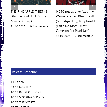
LE THIEF (8
MC50 neues Live Album –
TesseracT begeistern mit
incl. Dolby
Wayne Kramer, Kim Thayil
Konzertfilm und O.S.T. al
)
(Soundgarden), Billy Gould
Multiformat-Release
(Faith No More), Matt
0 Kommentare
17.10.2025
|
0 Kommentar
Cameron (ex-Pearl Jam)
17.10.2025
|
0 Kommentare
Release Schedule
JULI 2026
03.07. MORTEM
10.07. PRIDE OF LIONS
10.07. SMOKING SNAKES
10.07. THE XCERTS