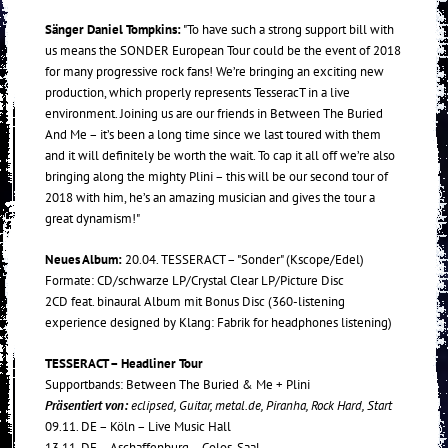
Sänger Daniel Tompkins:
"To have such a strong support bill with
us means the SONDER European Tour could be the event of 2018
for many progressive rock fans! We’re bringing an exciting new
production, which properly represents TesseracT in a live
environment. Joining us are our friends in Between The Buried
And Me – it’s been a long time since we last toured with them
and it will definitely be worth the wait. To cap it all off we’re also
bringing along the mighty Plini – this will be our second tour of
2018 with him, he’s an amazing musician and gives the tour a
great dynamism!"
Neues Album:
20.04. TESSERACT – "Sonder" (Kscope/Edel)
Formate: CD/schwarze LP/Crystal Clear LP/Picture Disc
2CD feat. binaural Album mit Bonus Disc (360-listening
experience designed by Klang: Fabrik for headphones listening)
TESSERACT – Headliner Tour
Supportbands: Between The Buried & Me + Plini
Präsentiert von:
eclipsed, Guitar, metal.de, Piranha, Rock Hard, Start
09.11. DE – Köln – Live Music Hall
13.11. DE – Aschaffenburg – Colos-Saal