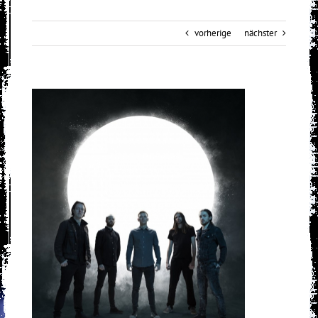
vorherige
nächster
View
Larger
Image