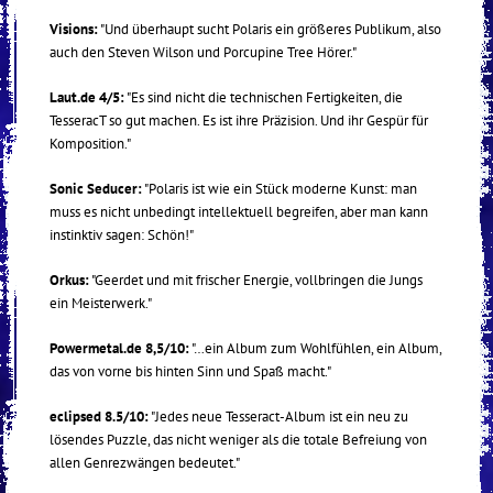
Visions:
"Und überhaupt sucht Polaris ein größeres Publikum, also
auch den Steven Wilson und Porcupine Tree Hörer."
Laut.de 4/5:
"Es sind nicht die technischen Fertigkeiten, die
TesseracT so gut machen. Es ist ihre Präzision. Und ihr Gespür für
Komposition."
Sonic Seducer:
"Polaris ist wie ein Stück moderne Kunst: man
muss es nicht unbedingt intellektuell begreifen, aber man kann
instinktiv sagen: Schön!"
Orkus:
"Geerdet und mit frischer Energie, vollbringen die Jungs
ein Meisterwerk."
Powermetal.de 8,5/10:
"…ein Album zum Wohlfühlen, ein Album,
das von vorne bis hinten Sinn und Spaß macht."
eclipsed 8.5/10:
"Jedes neue Tesseract-Album ist ein neu zu
lösendes Puzzle, das nicht weniger als die totale Befreiung von
allen Genrezwängen bedeutet."