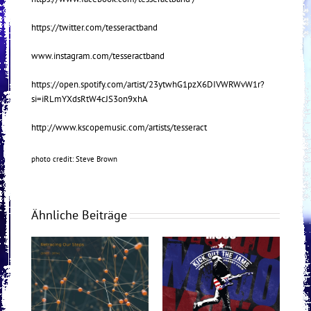
https://twitter.com/tesseractband
www.instagram.com/tesseractband
https://open.spotify.com/artist/23ytwhG1pzX6DIVWRWvW1r?
si=iRLmYXdsRtW4cJS3on9xhA
http://www.kscopemusic.com/artists/tesseract
photo credit: Steve Brown
Ähnliche Beiträge