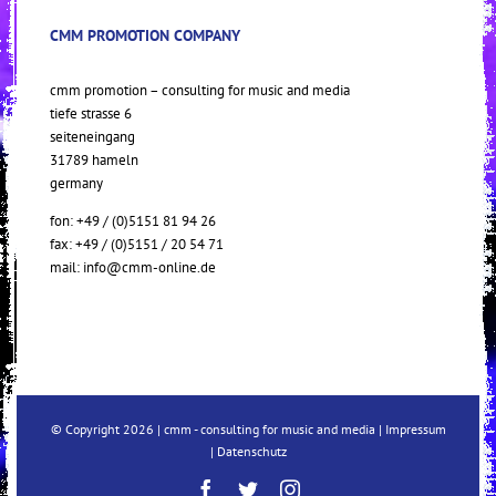
CMM PROMOTION COMPANY
cmm promotion – consulting for music and media
tiefe strasse 6
seiteneingang
31789 hameln
germany
fon: +49 / (0)5151 81 94 26
fax: +49 / (0)5151 / 20 54 71
mail:
info@cmm-online.de
© Copyright
2026 | cmm - consulting for music and media |
Impressum
|
Datenschutz
Facebook
Twitter
Instagram