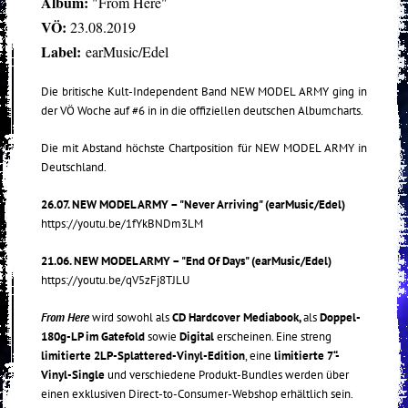
Album:
"From Here"
VÖ:
23.08.2019
Label:
earMusic/Edel
Die britische Kult-Independent Band NEW MODEL ARMY ging in
der VÖ Woche auf #6 in in die offiziellen deutschen Albumcharts.
Die mit Abstand höchste Chartposition für NEW MODEL ARMY in
Deutschland.
26.07. NEW MODEL ARMY – "Never Arriving" (earMusic/Edel)
https://youtu.be/1fYkBNDm3LM
21.06. NEW MODEL ARMY – "End Of Days" (earMusic/Edel)
https://youtu.be/qV5zFj8TJLU
From Here
wird sowohl als
CD Hardcover Mediabook,
als
Doppel-
180g-LP im Gatefold
sowie
Digital
erscheinen. Eine streng
limitierte 2LP-Splattered-Vinyl-Edition
, eine
limitierte 7“-
Vinyl-Single
und verschiedene Produkt-Bundles werden über
einen exklusiven Direct-to-Consumer-Webshop erhältlich sein.