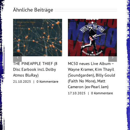
Ähnliche Beiträge
THE PINEAPPLE THIEF (8
MC50 neues Live Album –
Tess
Disc Earbook incl. Dolby
Wayne Kramer, Kim Thayil
Konz
Atmos BluRay)
(Soundgarden), Billy Gould
Mul
(Faith No More), Matt
21.10.2025
|
0 Kommentare
17.1
Cameron (ex-Pearl Jam)
17.10.2025
|
0 Kommentare